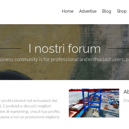
Home
Advertise
Blog
Shop
I nostri forum
siness community is for professional and enthusiast users, p
Ab
professionisti ed entusiasti dei
Di
. Condividi e discuti i migliori
ee di marketing, crea il tuo profilo
sieme a noi un promotore migliore.