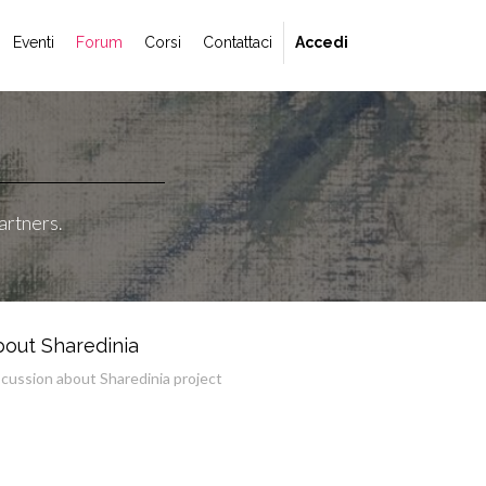
Eventi
Forum
Corsi
Contattaci
Accedi
artners.
out Sharedinia
scussion about Sharedinia project