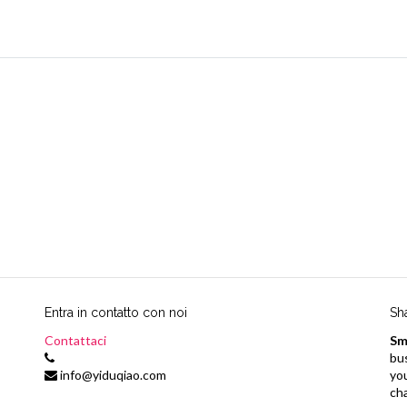
Entra in contatto con noi
Sh
Contattaci
Sm
bu
info@yiduqiao.com
yo
ch