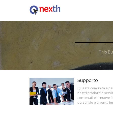
This Bu
Supporto
Questa comunità è per 
nostri prodotti e servizi
contenuti e le nuove id
personale e diventa in